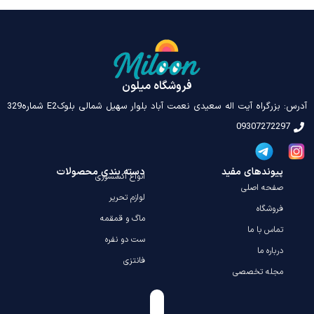
فروشگاه میلون
درس: بزرگراه آیت اله سعیدی نعمت آباد بلوار سهیل شمالی بلوکE2 شماره329
09307272297
پیوندهای مفید
دسته بندی محصولات
انواع اکسسوری
صفحه اصلی
لوازم تحریر
فروشگاه
ماگ و قمقمه
تماس با ما
ست دو نفره
درباره ما
فانتزی
مجله تخصصی