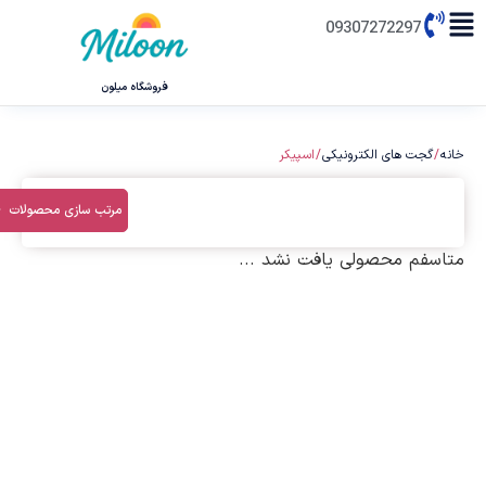
09307272297
فروشگاه میلون
خانه
/
گجت های الکترونیکی
/ اسپیکر
فیلترها
مرتب سازی محصولات
متاسفم محصولی یافت نشد ...