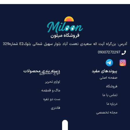
فروشگاه میلون
درس: بزرگراه آیت اله سعیدی نعمت آباد بلوار سهیل شمالی بلوکE2 شماره329
09307272297
پیوندهای مفید
دسته بندی محصولات
انواع اکسسوری
صفحه اصلی
لوازم تحریر
فروشگاه
ماگ و قمقمه
تماس با ما
ست دو نفره
درباره ما
فانتزی
مجله تخصصی