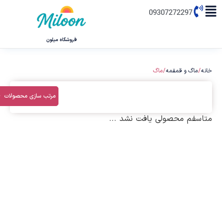
09307272297
فروشگاه میلون
خانه
/
ماگ و قمقمه
/ ماگ
فیلترها
مرتب سازی محصولات
متاسفم محصولی یافت نشد ...