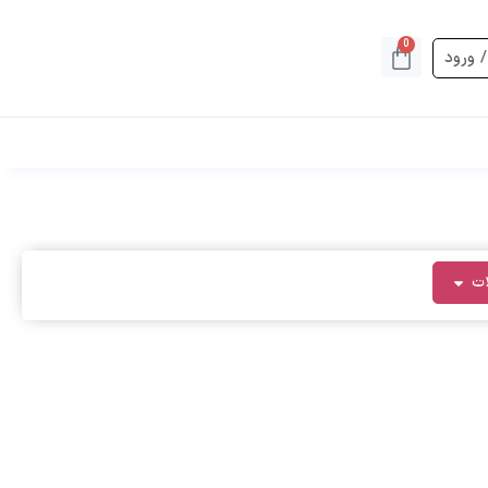
0
/ ورود
ت