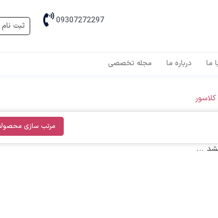
09307272297
ثبت نام 
 ما
درباره ما
مجله تخصصی
 کلاسور
مرتب سازی محصولا
د ...