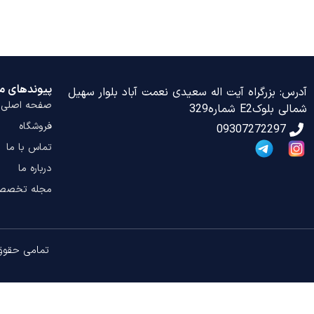
پیوندهای م
آدرس: بزرگراه آیت اله سعیدی نعمت آباد بلوار سهیل
صفحه اصلی
شمالی بلوکE2 شماره329
فروشگاه
09307272297
تماس با ما
درباره ما
مجله تخصص
تمامی حقوق