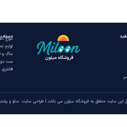
فید
دسته ب
انواع ا
لوازم تح
ماگ و ق
فروشگاه میلون
ست دو ن
فانتزی
ی
 این سایت متعلق به
فروشگاه میلون
می باشد |
طراحی سایت
،
سئو
و پشتیب