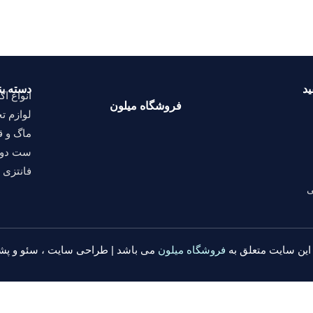
ید
دسته ب
انواع ا
فروشگاه میلون
لوازم تح
ماگ و ق
ست دو 
فانتزی
ی
ین سایت متعلق به
فروشگاه میلون
می باشد |
طراحی سایت
،
سئو
و پشت