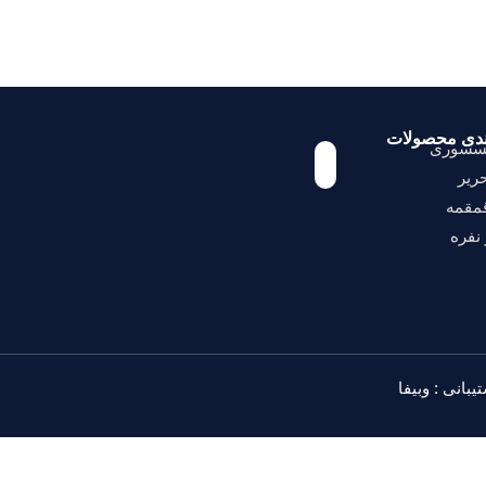
ندی محصولات
کسسوری
ریر
مقمه
نفره
یبانی :
وبیفا