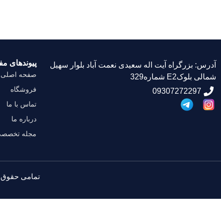
پیوندهای مف
آدرس: بزرگراه آیت اله سعیدی نعمت آباد بلوار سهیل
صفحه اصلی
شمالی بلوکE2 شماره329
فروشگاه
09307272297
تماس با ما
درباره ما
مجله تخصص
تمامی حقوق ا