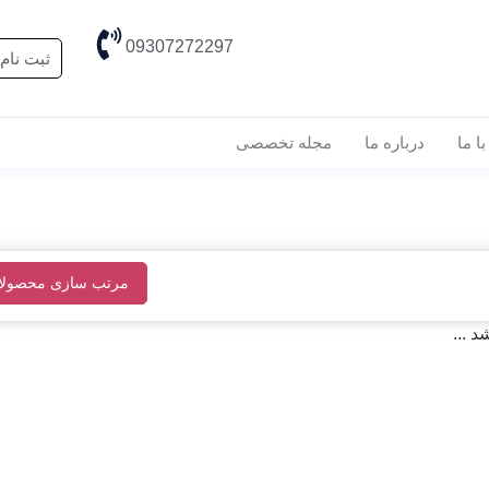
09307272297
ثبت نام 
ا ما
درباره ما
مجله تخصصی
مرتب سازی محصولا
 ...