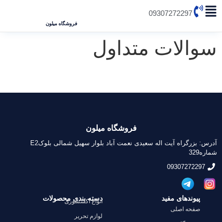
09307272297
فروشگاه میلون
سوالات متداول
فروشگاه میلون
آدرس: بزرگراه آیت اله سعیدی نعمت آباد بلوار سهیل شمالی بلوکE2
شماره329
09307272297
پیوندهای مفید
دسته بندی محصولات
انواع اکسسوری
صفحه اصلی
لوازم تحریر