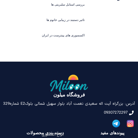
بررسی استایل سلبریتی ها
تاثیر دستبند در زیبایی خانوم ها
اکسسوری های پینترست در ایران
فروشگاه میلون
آدرس: بزرگراه آیت اله سعیدی نعمت آباد بلوار سهیل شمالی بلوکE2 شماره329
09307272297
پیوندهای مفید
دسته بندی محصولات
انواع اکسسوری